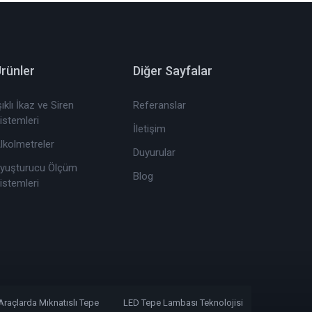
rünler
Diğer Sayfalar
şıklı İkaz ve Siren
Referanslar
istemleri
İletişim
lkolmetreler
Duyurular
yuşturucu Ölçüm
Blog
istemleri
Araçlarda Mıknatıslı Tepe
LED Tepe Lambası Teknolojisi
Mini Tepe 