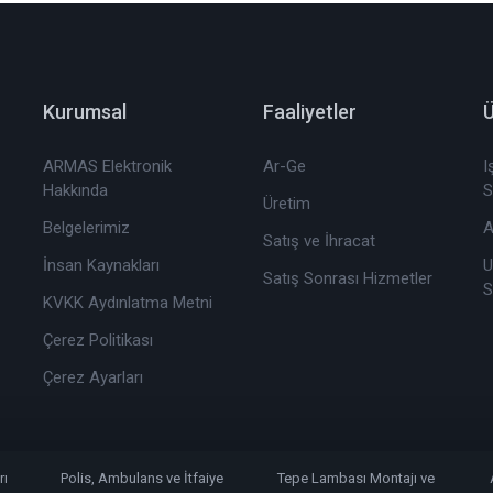
Kurumsal
Faaliyetler
Ü
ARMAS Elektronik
Ar-Ge
I
Hakkında
S
Üretim
Belgelerimiz
A
Satış ve İhracat
İnsan Kaynakları
U
Satış Sonrası Hizmetler
S
KVKK Aydınlatma Metni
Çerez Politikası
Çerez Ayarları
rı
Polis, Ambulans ve İtfaiye
Tepe Lambası Montajı ve